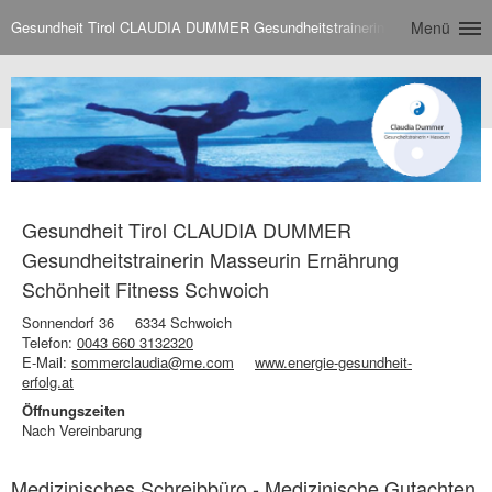
Gesundheit Tirol CLAUDIA DUMMER Gesundheitstrainerin Masseurin Ernäh
Menü
Gesundheit Tirol CLAUDIA DUMMER
Gesundheitstrainerin Masseurin Ernährung
Schönheit Fitness Schwoich
Sonnendorf 36
6334 Schwoich
Telefon:
0043 660 3132320
E-Mail:
sommerclaudia@me.com
www.energie-gesundheit-
erfolg.at
Öffnungszeiten
Nach Vereinbarung
Medizinisches Schreibbüro - Medizinische Gutachten